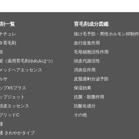
剤一覧
育毛剤成分図鑑
ナチュレ
抜け毛予防・男性ホルモン抑制作
タ育毛剤
血行促進作用
咲
毛母細胞活性作用
髪（薬用育毛剤ゆめみはつ）
頭皮代謝活性
メッドヘアエッセンス
消炎症作用
ルサ
皮脂過剰分泌予防
ップX5プラス
保湿効果
ップジェット
抗菌・殺菌作用
頭皮エッセンス
抗酸化成分
ブリッドC
その他
楼
楼 さわやかタイプ