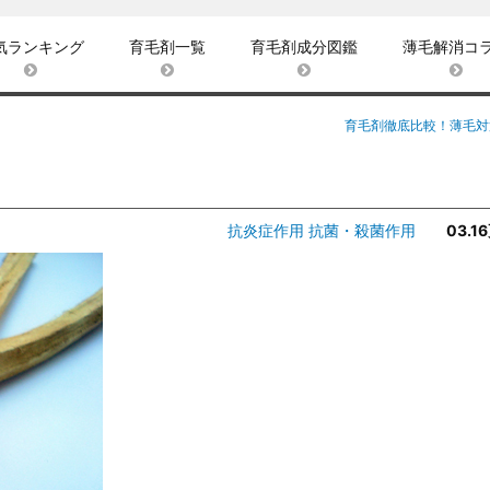
気ランキング
育毛剤一覧
育毛剤成分図鑑
薄毛解消コ
育毛剤徹底比較！薄毛対
抗炎症作用
抗菌・殺菌作用
03.1