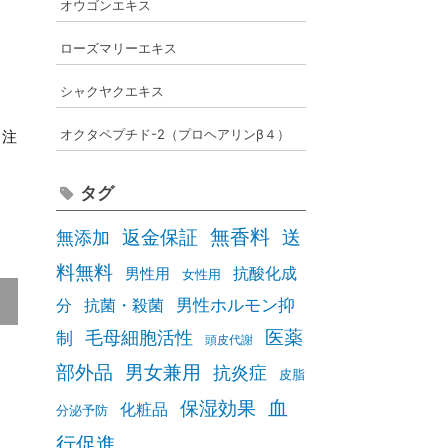
オウゴンエキス
ローズマリーエキス
シャクヤクエキス
オクタペプチド-2（プロヘアリンβ４）
り注
タグ
な
無香料
送
無添加
返金保証
料無料
抗酸化成
男性用
女性用
男性ホルモン抑
分
抗菌・殺菌
医薬
毛母細胞活性
制
頭皮代謝
部外品
男女兼用
抗炎症
皮脂
血
保湿効果
化粧品
分泌予防
行促進