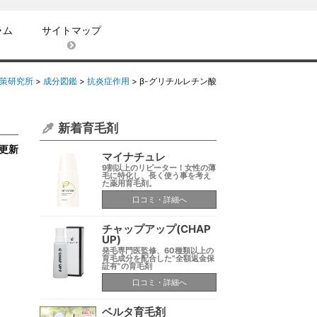
ラム
サイトマップ
策研究所
>
成分図鑑
>
抗炎症作用
>
β-グリチルレチン酸
新着育毛剤
6更新
マイナチュレ
9割以上のリピーター！女性の薄
毛に特化し、長く使う事を考え
た薬用育毛剤。
口コミ・詳細へ
チャップアップ(CHAP
UP)
発毛専門医監修、60種類以上の
育毛成分を配合した”全額返金保
証有”の育毛剤
口コミ・詳細へ
ベルタ育毛剤