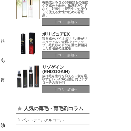
有効成分を含め56種類もの頭皮
ケア成分を配合。敏感肌だけで
なく、妊娠中・授乳中でも安心
して使える女性のための育毛
剤。
口コミ・詳細へ
ポリピュアEX
独自成分バイオポリリン酸がリ
され
ニューアルで大幅パワーアッ
プ。毛乳頭の研究を重ね新開発
した育毛剤の進化版
口コミ・詳細へ
があ
リゾゲイン
(RHIZOGAIN)
抜け毛を進行を抑える＋髪を増
る胃
やすというAGA治療と同じアプ
ローチの育毛剤
口コミ・詳細へ
人気の薄毛・育毛剤コラム
D-パントテニルアルコール
も効