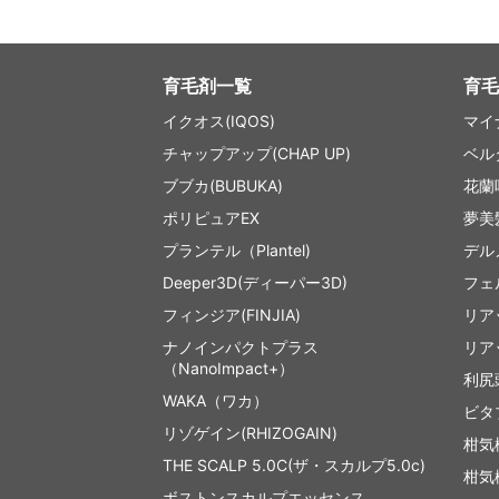
育毛剤一覧
育毛
イクオス(IQOS)
マイ
チャップアップ(CHAP UP)
ベル
ブブカ(BUBUKA)
花蘭
ポリピュアEX
夢美
プランテル（Plantel)
デル
Deeper3D(ディーパー3D)
フェ
フィンジア(FINJIA)
リア
ナノインパクトプラス
リア
（NanoImpact+）
利尻
WAKA（ワカ）
ビタ
リゾゲイン(RHIZOGAIN)
柑気
THE SCALP 5.0C(ザ・スカルプ5.0c)
柑気
ボストンスカルプエッセンス