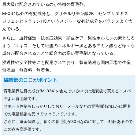
最大級に配合されているのが特徴の育毛剤。
M-034以外の有効成分も、グリチルリチン酸2K、センブリエキス、
ジフェンヒドラミンHCというメジャーな有効成分をバランスよく含
んでいる。
さらに、血行促進・抗炎症効果・頭皮ケア・男性ホルモンの素となる
オウゴエキス、そして細胞のエネルギー源とあるアミノ酸など様々な
成分が配合されることで総合力の高い育毛剤となっている。
浸透性や安全性等にも配慮されており、製造過程も国内工場で生産、
無添加・無香料・無着色。
編集部のここがポイント
育毛業界注目の成分”M-034”を含んでいる中では最安級で買えるコスパ
のよい育毛剤です。
サポート体制もしっかりしており、メールなどの育毛相談のほかに匿名
での電話相談も受けてつけていています。
さらに、返金保障も、多くの育毛剤が30日なのに対して、45日あるので
この点も高評価です。