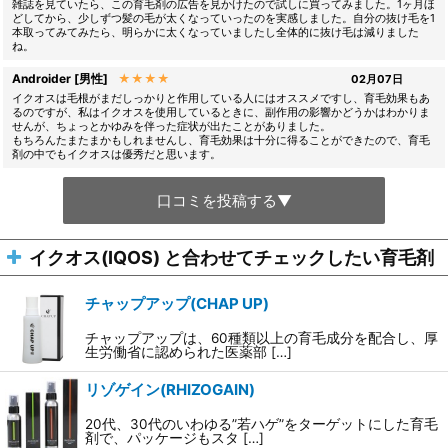
雑誌を見ていたら、この育毛剤の広告を見かけたので試しに買ってみました。1ヶ月ほ
どしてから、少しずつ髪の毛が太くなっていったのを実感しました。自分の抜け毛を1
本取ってみてみたら、明らかに太くなっていましたし全体的に抜け毛は減りました
ね。
Androider [男性]
★★★★
02月07日
イクオスは毛根がまだしっかりと作用している人にはオススメですし、育毛効果もあ
るのですが、私はイクオスを使用しているときに、副作用の影響かどうかはわかりま
せんが、ちょっとかゆみを伴った症状が出たことがありました。
もちろんたまたまかもしれませんし、育毛効果は十分に得ることができたので、育毛
剤の中でもイクオスは優秀だと思います。
口コミを投稿する▼
イクオス(IQOS) と合わせてチェックしたい育毛剤
チャップアップ(CHAP UP)
チャップアップは、60種類以上の育毛成分を配合し、厚
生労働省に認められた医薬部 […]
リゾゲイン(RHIZOGAIN)
20代、30代のいわゆる”若ハゲ”をターゲットにした育毛
剤で、パッケージもスタ […]