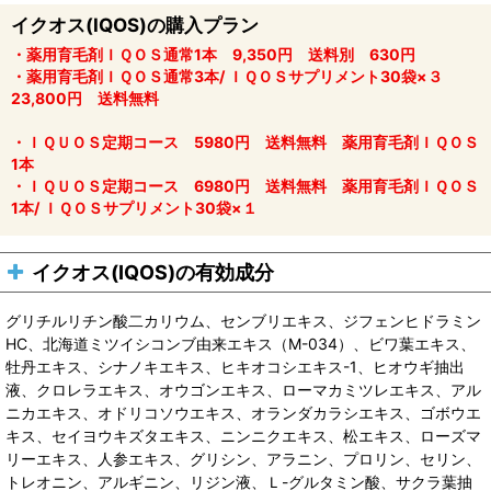
イクオス(IQOS)の購入プラン
・薬用育毛剤ＩＱＯＳ通常1本 9,350円 送料別 630円
・薬用育毛剤ＩＱＯＳ通常3本/ ＩＱＯＳサプリメント30袋×３
23,800円 送料無料
・ＩＱＵＯＳ定期コース 5980円 送料無料 薬用育毛剤ＩＱＯＳ
1本
・ＩＱＵＯＳ定期コース 6980円 送料無料 薬用育毛剤ＩＱＯＳ
1本/ ＩＱＯＳサプリメント30袋×１
イクオス(IQOS)の有効成分
グリチルリチン酸二カリウム、センブリエキス、ジフェンヒドラミン
HC、北海道ミツイシコンブ由来エキス（M-034）、ビワ葉エキス、
牡丹エキス、シナノキエキス、ヒキオコシエキス-1、ヒオウギ抽出
液、クロレラエキス、オウゴンエキス、ローマカミツレエキス、アル
ニカエキス、オドリコソウエキス、オランダカラシエキス、ゴボウエ
キス、セイヨウキズタエキス、ニンニクエキス、松エキス、ローズマ
リーエキス、人参エキス、グリシン、アラニン、プロリン、セリン、
トレオニン、アルギニン、リジン液、Ｌ-グルタミン酸、サクラ葉抽