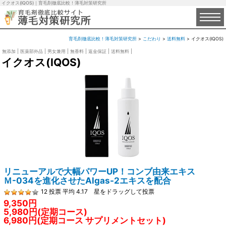
イクオス(IQOS)｜育毛剤徹底比較！薄毛対策研究所
育毛剤徹底比較！薄毛対策研究所
>
こだわり
>
送料無料
>
イクオス(IQOS)
無添加
医薬部外品
男女兼用
無香料
返金保証
送料無料
イクオス(IQOS)
リニューアルで大幅パワーUP！コンブ由来エキス
Ｍ-034を進化させたAlgas-2エキスを配合
12
投票
平均
4.17
星をドラッグして投票
9,350円
5,980円(定期コース)
6,980円(定期コース サプリメントセット)