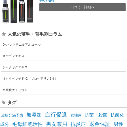
チの育毛剤
口コミ・詳細へ
人気の薄毛・育毛剤コラム
D-パントテニルアルコール
オウゴンエキス
シャクヤクエキス
オクタペプチド-2（プロヘアリンβ４）
水酸化ナトリウム
タグ
血行促進
無添加
抗酸化
抗菌・殺菌
皮脂分泌予防
女性用
男女兼用
毛母細胞活性
抗炎症
返金保証
男性
成分