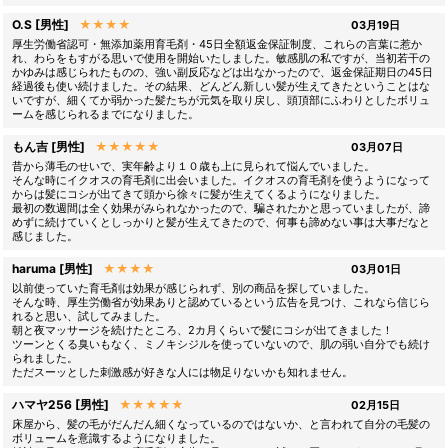
O.S [男性]
★★★★
03月19日
厚生労働省認可・無添加薬用育毛剤・45日全額返金保証制度、これらの言葉に惹か
れ、わらをもすがる思いで使用を開始いたしました。敏感肌の私ですが、当初若干の
かゆみは感じられたものの、強い副反応などは出なかったので、返金保証期日の45日
経過後も使い続けました。その結果、どんどん新しい髪が生えてきたということはな
いですが、細くてか弱かった髪たちが元気を取り戻し、頭頂部にふわりとしたボリュ
ームを感じられるまでになりました。
もん吉 [男性]
★★★★★
03月07日
昔から薄毛のせいで、実年齢より１０歳も上に見られて悩んでいました。
そんな時にイクオスの育毛剤に出会いました。イクオスの育毛剤を使うようになって
からは髪にコシが出てきて頭から徐々に髪が生えてくるようになりました。
最初の数週間は全く効果がみられなかったので、騙されたかと思っていましたが、諦
めずに続けていくとしっかりと髪が生えてきたので、何事も諦めない事は大事だなと
感じました。
haruma [男性]
★★★★
03月01日
以前使っていた育毛剤は効果が感じられず、別の商品を探していました。
そんな時、厚生労働省が効果ありと認めているという広告を見つけ、これなら信じら
れると思い、試してみました。
朝と夜マッサージを続けたところ、2カ月くらいで髪にコシが出てきました！
ツーンとくる臭いもなく、ミノキシジルを使っていないので、肌の弱い自分でも続け
られました。
ただスーッとした刺激感が好きな人には物足りないかも知れません。
ハマヤ256 [男性]
★★★★★
02月15日
床屋から、髪の毛がだんだん細くなっているのではないか、と言われて自分の毛髪の
ボリュームを意識するようになりました。