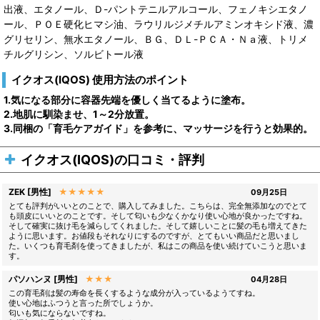
出液、エタノール、Ｄ-パントテニルアルコール、フェノキシエタノ
ール、ＰＯＥ硬化ヒマシ油、ラウリルジメチルアミンオキシド液、濃
グリセリン、無水エタノール、ＢＧ、ＤＬ-ＰＣＡ・Ｎａ液、トリメ
チルグリシン、ソルビトール液
イクオス(IQOS) 使用方法のポイント
1.気になる部分に容器先端を優しく当てるように塗布。
2.地肌に馴染ませ、1～2分放置。
3.同梱の「育毛ケアガイド」を参考に、マッサージを行うと効果的。
イクオス(IQOS)の口コミ・評判
ZEK [男性]
★★★★★
09月25日
とても評判がいいとのことで、購入してみました。こちらは、完全無添加なのでとて
も頭皮にいいとのことです。そして匂いも少なくかなり使い心地が良かったですね。
そして確実に抜け毛を減らしてくれました。そして嬉しいことに髪の毛も増えてきた
ように思います。お値段もそれなりにするのですが、とてもいい商品だと思いまし
た。いくつも育毛剤を使ってきましたが、私はこの商品を使い続けていこうと思いま
す。
パソハンヌ [男性]
★★★
04月28日
この育毛剤は髪の寿命を長くするような成分が入っているようてすね。
使い心地はふつうと言った所でしょうか。
匂いも気にならないですね。