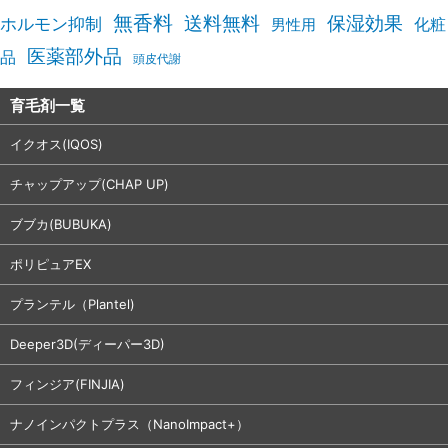
無香料
送料無料
保湿効果
ホルモン抑制
化粧
男性用
医薬部外品
品
頭皮代謝
育毛剤一覧
イクオス(IQOS)
チャップアップ(CHAP UP)
ブブカ(BUBUKA)
ポリピュアEX
プランテル（Plantel)
Deeper3D(ディーパー3D)
フィンジア(FINJIA)
ナノインパクトプラス（NanoImpact+）