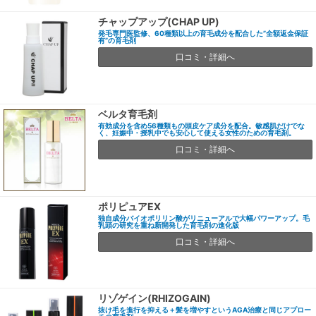
チャップアップ(CHAP UP)
発毛専門医監修、60種類以上の育毛成分を配合した”全額返金保証
有”の育毛剤
口コミ・詳細へ
ベルタ育毛剤
有効成分を含め56種類もの頭皮ケア成分を配合。敏感肌だけでな
く、妊娠中・授乳中でも安心して使える女性のための育毛剤。
口コミ・詳細へ
ポリピュアEX
独自成分バイオポリリン酸がリニューアルで大幅パワーアップ。毛
乳頭の研究を重ね新開発した育毛剤の進化版
口コミ・詳細へ
リゾゲイン(RHIZOGAIN)
抜け毛を進行を抑える＋髪を増やすというAGA治療と同じアプロー