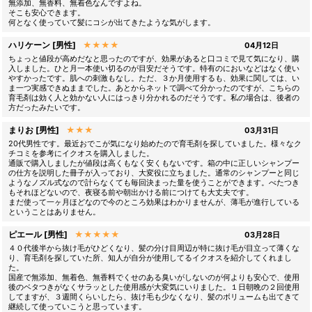
無添加、無香料、無着色なんですよね。
そこも安心できます。
何となく使っていて髪にコシが出てきたような気がします。
ハリケーン [男性]
★★★★
04月12日
ちょっと値段が高めだなと思ったのですが、効果があると口コミで見て気になり、購
入しました。ひと月一本使い切るのが目安だそうです。特有のにおいなどはなく使い
やすかったです。肌への刺激もなし。ただ、３か月使用するも、効果に関しては、い
ま一つ実感できぬままでした。あとからネットで調べて分かったのですが、こちらの
育毛剤は効く人と効かない人にはっきり分かれるのだそうです。私の場合は、後者の
方だったみたいです。
まりお [男性]
★★★
03月31日
20代男性です。最近おでこが気になり始めたので育毛剤を探していました。様々なク
チコミを参考にイクオスを購入しました。
通販で購入しましたが値段は高くもなく安くもないです。箱の中に正しいシャンプー
の仕方を説明した冊子が入っており、大変役に立ちました。通常のシャンプーと同じ
ようなノズル式なので計らなくても毎回決まった量を使うことができます。べたつき
もそれほどないので、夜寝る前や朝出かける前につけても大丈夫です。
まだ使って一ヶ月ほどなので今のところ効果はわかりませんが、薄毛が進行している
ということはありません。
ピエール [男性]
★★★★★
03月28日
４０代後半から抜け毛がひどくなり、髪の分け目周辺が特に抜け毛が目立って薄くな
り、育毛剤を探していた所、知人が自分が使用してるイクオスを紹介してくれまし
た。
国産で無添加、無着色、無香料でくせのある臭いがしないのが何よりも安心で、使用
後のベタつきがなくサラッとした使用感が大変気にいりました。１日朝晩の２回使用
してますが、３週間くらいしたら、抜け毛も少なくなり、髪のボリュームも出てきて
継続して使っていこうと思っています。