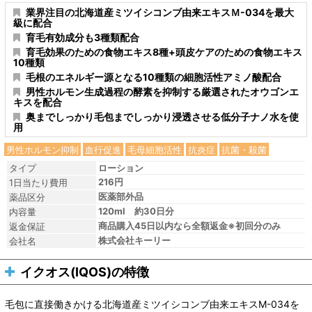
業界注目の北海道産ミツイシコンブ由来エキスＭ-034を最大
級に配合
育毛有効成分も3種類配合
育毛効果のための食物エキス8種+頭皮ケアのための食物エキス
10種類
毛根のエネルギー源となる10種類の細胞活性アミノ酸配合
男性ホルモン生成過程の酵素を抑制する厳選されたオウゴンエ
キスを配合
奥までしっかり毛包までしっかり浸透させる低分子ナノ水を使
用
男性ホルモン抑制
血行促進
毛母細胞活性
抗炎症
抗菌・殺菌
タイプ
ローション
216円
1日当たり費用
医薬部外品
薬品区分
120ml 約30日分
内容量
商品購入45日以内なら全額返金※初回分のみ
返金保証
株式会社キーリー
会社名
イクオス(IQOS)の特徴
毛包に直接働きかける北海道産ミツイシコンブ由来エキスM-034を