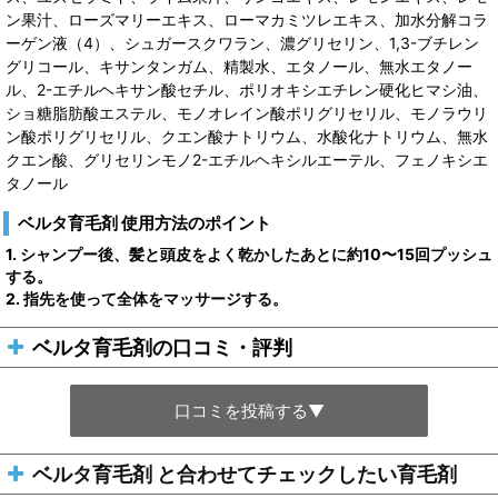
ン果汁、ローズマリーエキス、ローマカミツレエキス、加水分解コラ
ーゲン液（4）、シュガースクワラン、濃グリセリン、1,3-ブチレン
グリコール、キサンタンガム、精製水、エタノール、無水エタノー
ル、2-エチルヘキサン酸セチル、ポリオキシエチレン硬化ヒマシ油、
ショ糖脂肪酸エステル、モノオレイン酸ポリグリセリル、モノラウリ
ン酸ポリグリセリル、クエン酸ナトリウム、水酸化ナトリウム、無水
クエン酸、グリセリンモノ2-エチルヘキシルエーテル、フェノキシエ
タノール
ベルタ育毛剤 使用方法のポイント
1. シャンプー後、髪と頭皮をよく乾かしたあとに約10〜15回プッシュ
する。
2. 指先を使って全体をマッサージする。
ベルタ育毛剤の口コミ・評判
口コミを投稿する▼
ベルタ育毛剤 と合わせてチェックしたい育毛剤