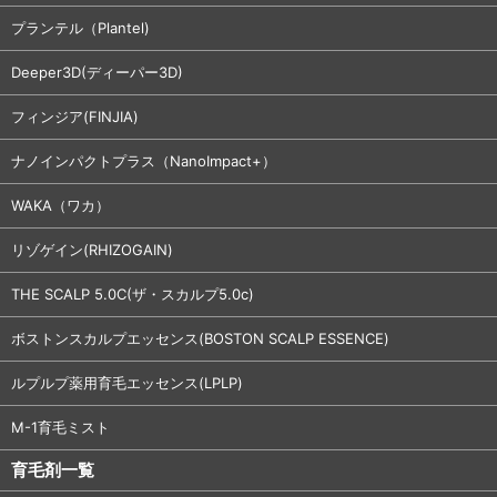
プランテル（Plantel)
Deeper3D(ディーパー3D)
フィンジア(FINJIA)
ナノインパクトプラス（NanoImpact+）
WAKA（ワカ）
リゾゲイン(RHIZOGAIN)
THE SCALP 5.0C(ザ・スカルプ5.0c)
ボストンスカルプエッセンス(BOSTON SCALP ESSENCE)
ルプルプ薬用育毛エッセンス(LPLP)
M-1育毛ミスト
育毛剤一覧