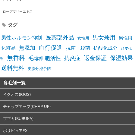
ローズマリーエキス
タグ
医薬部外品
男女兼用
男性ホルモン抑制
男性用
女性用
血行促進
無添加
抗酸化成分
化粧品
抗菌・殺菌
頭皮代
無香料
毛母細胞活性
抗炎症
返金保証
保湿効果
謝
送料無料
皮脂分泌予防
育毛剤一覧
イクオス(IQOS)
チャップアップ(CHAP UP)
ブブカ(BUBUKA)
ポリピュアEX