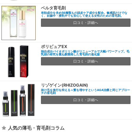
ベルタ育毛剤
有効成分を含め56種類もの頭皮ケア成分を配合。敏感肌だけでな
く、妊娠中・授乳中でも安心して使える女性のための育毛剤。
口コミ・詳細へ
ポリピュアEX
独自成分バイオポリリン酸がリニューアルで大幅パワーアップ。毛
乳頭の研究を重ね新開発した育毛剤の進化版
口コミ・詳細へ
リゾゲイン(RHIZOGAIN)
抜け毛を進行を抑える＋髪を増やすというAGA治療と同じアプロー
チの育毛剤
口コミ・詳細へ
人気の薄毛・育毛剤コラム