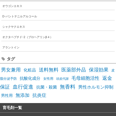
オウゴンエキス
D-パントテニルアルコール
シャクヤクエキス
オクタペプチド-2（プロヘアリンβ４）
アラントイン
タグ
男女兼用
送料無料
医薬部外品
保湿効果
化粧品
皮
毛母細胞活性
返金
抗酸化成分
脂分泌予防
女性用
頭皮代謝
血行促進
無香料
保証
男性ホルモン抑制
抗菌・殺菌
無添加
抗炎症
男性用
育毛剤一覧