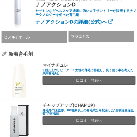
ナノアクションD
セサミンなどヘルスケア通販に強い大手サントリーが販売するナノ
テクノロジーを使った育毛剤
ナノアクションDの詳細(公式)へ
マツエキス
ヒノキチオール
新着育毛剤
マイナチュレ
9割以上のリピーター！女性の薄毛に特化し、長く使う事を考えた
薬用育毛剤。
口コミ・詳細へ
チャップアップ(CHAP UP)
発毛専門医監修、60種類以上の育毛成分を配合した”全額返金保証
有”の育毛剤
口コミ・詳細へ