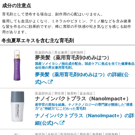
成分の注意点
育毛剤として塗布する場合は、副作用の心配はいりません。
服用しても血流がよくなり、ミネラルやビタミン、アミノ酸などを含み健康
な髪を作るのに効果的ですが、稀に胃部の不快感や吐き気などを感じる副作
用があります。
冬虫夏草エキスを含む主な育毛剤
医薬部外品
男女兼用
送料無料
夢美髪（薬用育毛剤ゆめみはつ）
国産ソメイヨシノ抽出成分配合。頭皮ケアに焦点を当てた健康食品
会社発の男女兼用育毛剤。
夢美髪（薬用育毛剤ゆめみはつ）の詳細(公
式)へ
医薬部外品
男性用
無香料
返金保証
ナノインパクトプラス（NanoImpact+）
産学官の英知を結集。ナノテクノロジーの専門家が開発した”浸透
力”と”持続力”にこだわった育毛剤
ナノインパクトプラス（NanoImpact+）の詳
細(公式)へ
無添加
化粧品
医薬部外品
男性用
無香料
送料無料