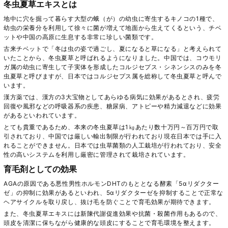
冬虫夏草エキスとは
地中に穴を掘って暮らす大型の蛾（が）の幼虫に寄生するキノコの1種で、
幼虫の栄養分を利用して徐々に菌が増えて地面から生えてくるという、チベ
ットや中国の高原に生息する非常に珍しい菌類です。
古来チベットで「冬は虫の姿で過ごし、夏になると草になる」と考えられて
いたことから、冬虫夏草と呼ばれるようになりました。中国では、コウモリ
ガ属の幼虫に寄生して子実体を形成したコルジセプス・シネンシスのみを冬
虫夏草と呼びますが、日本ではコルジセプス属を総称して冬虫夏草と呼んで
います。
漢方薬では、漢方の3大宝物としてあらゆる病気に効果があるとされ、疲労
回復や風邪などの呼吸器系の疾患、糖尿病、アトピーや精力減退などに効果
があるといわれています。
とても貴重であるため、本来の冬虫夏草は1㎏あたり数十万円～百万円で取
引されており、中国では厳しい輸出制限が行われており現在日本では手に入
れることができません。日本では虫草菌類の人工栽培が行われており、安全
性の高いシステムを利用し厳密に管理されて栽培されています。
育毛剤としての効果
AGAの原因である悪性男性ホルモンDHTのもととなる酵素「5αリダクター
ゼ」の抑制に効果があるといわれ、5αリダクターゼを抑制することで正常な
ヘアサイクルを取り戻し、抜け毛を防ぐことで育毛効果が期待できます。
また、冬虫夏草エキスには新陳代謝促進効果や抗菌・殺菌作用もあるので、
頭皮を清潔に保ちながら健康的な頭皮にすることで育毛環境を整えます。