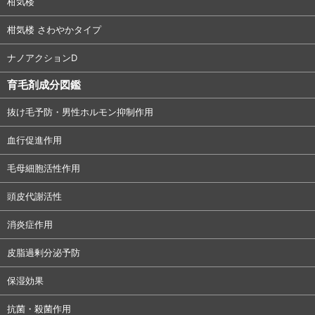
柑気楼
柑気楼 さわやかタイプ
ナノアクションD
育毛剤成分図鑑
抜け毛予防・男性ホルモン抑制作用
血行促進作用
毛母細胞活性作用
頭皮代謝活性
消炎症作用
皮脂過剰分泌予防
保湿効果
抗菌・殺菌作用