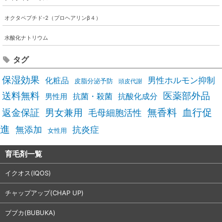
オクタペプチド-2（プロヘアリンβ４）
水酸化ナトリウム
タグ
保湿効果
男性ホルモン抑制
化粧品
皮脂分泌予防
頭皮代謝
送料無料
医薬部外品
抗酸化成分
抗菌・殺菌
男性用
男女兼用
無香料
血行促
返金保証
毛母細胞活性
進
無添加
抗炎症
女性用
育毛剤一覧
イクオス(IQOS)
チャップアップ(CHAP UP)
ブブカ(BUBUKA)