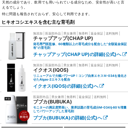
天然の成分であり、飲用でも用いられている成分なため、安全性が高いと言
えるでしょう。
特に問題も報告されておらず、安心して利用できます。
ヒキオコシエキスを含む主な育毛剤
無添加
医薬部外品
男女兼用
無香料
返金保証
送料無料
チャップアップ(CHAP UP)
発毛専門医監修、60種類以上の育毛成分を配合した”全額返金保証
有”の育毛剤
チャップアップ(CHAP UP)の詳細(公式)へ
無添加
医薬部外品
男女兼用
無香料
返金保証
送料無料
イクオス(IQOS)
リニューアルで大幅パワーUP！コンブ由来エキスＭ-034を進化さ
せたAlgas-2エキスを配合
イクオス(IQOS)の詳細(公式)へ
医薬部外品
男女兼用
無香料
返金保証
送料無料
ブブカ(BUBUKA)
モニターの満足度野高い、業界話題の育毛成分M-034を60％増量
してパワーアップした育毛剤
ブブカ(BUBUKA)の詳細(公式)へ