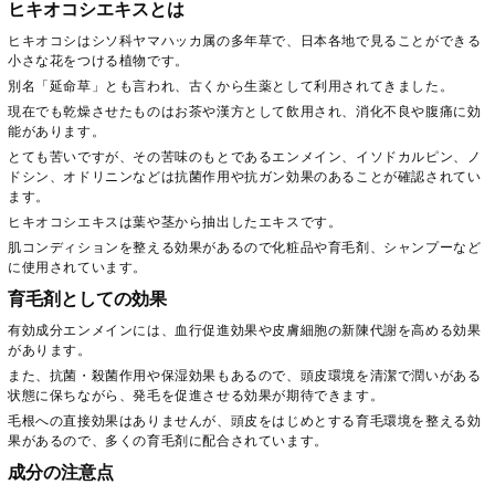
ヒキオコシエキスとは
ヒキオコシはシソ科ヤマハッカ属の多年草で、日本各地で見ることができる
小さな花をつける植物です。
別名「延命草」とも言われ、古くから生薬として利用されてきました。
現在でも乾燥させたものはお茶や漢方として飲用され、消化不良や腹痛に効
能があります。
とても苦いですが、その苦味のもとであるエンメイン、イソドカルピン、ノ
ドシン、オドリニンなどは抗菌作用や抗ガン効果のあることが確認されてい
ます。
ヒキオコシエキスは葉や茎から抽出したエキスです。
肌コンディションを整える効果があるので化粧品や育毛剤、シャンプーなど
に使用されています。
育毛剤としての効果
有効成分エンメインには、血行促進効果や皮膚細胞の新陳代謝を高める効果
があります。
また、抗菌・殺菌作用や保湿効果もあるので、頭皮環境を清潔で潤いがある
状態に保ちながら、発毛を促進させる効果が期待できます。
毛根への直接効果はありませんが、頭皮をはじめとする育毛環境を整える効
果があるので、多くの育毛剤に配合されています。
成分の注意点