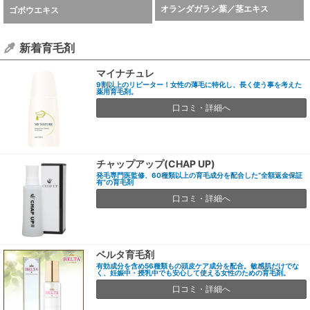
オランダガラシ葉／茎エキス
ゴボウエキス
新着育毛剤
マイナチュレ
9割以上のリピーター！女性の薄毛に特化し、長く使う事を考えた
薬用育毛剤。
口コミ・詳細へ
チャップアップ(CHAP UP)
発毛専門医監修、60種類以上の育毛成分を配合した”全額返金保証
有”の育毛剤
口コミ・詳細へ
ベルタ育毛剤
有効成分を含め56種類もの頭皮ケア成分を配合。敏感肌だけでな
く、妊娠中・授乳中でも安心して使える女性のための育毛剤。
口コミ・詳細へ