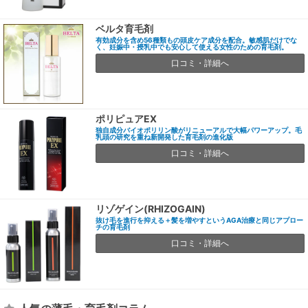
ベルタ育毛剤
有効成分を含め56種類もの頭皮ケア成分を配合。敏感肌だけでな
く、妊娠中・授乳中でも安心して使える女性のための育毛剤。
口コミ・詳細へ
ポリピュアEX
独自成分バイオポリリン酸がリニューアルで大幅パワーアップ。毛
乳頭の研究を重ね新開発した育毛剤の進化版
口コミ・詳細へ
リゾゲイン(RHIZOGAIN)
抜け毛を進行を抑える＋髪を増やすというAGA治療と同じアプロー
チの育毛剤
口コミ・詳細へ