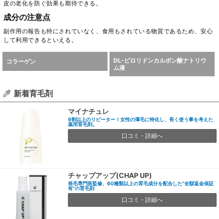
皮の老化を防ぐ効果も期待できる。
成分の注意点
副作用の報告も特にされていなく、食用もされている物質であるため、安心
して利用できるといえる。
DL-ピロリドンカルボン酸ナトリウ
コラーゲン
ム液
新着育毛剤
マイナチュレ
9割以上のリピーター！女性の薄毛に特化し、長く使う事を考えた
薬用育毛剤。
口コミ・詳細へ
チャップアップ(CHAP UP)
発毛専門医監修、60種類以上の育毛成分を配合した”全額返金保証
有”の育毛剤
口コミ・詳細へ