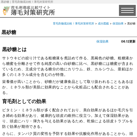
黒砂糖｜育毛剤徹底比較！薄毛対策研究所
育毛剤徹底比較！薄毛対策研究所
>
成分図鑑
>
保湿効果
>
黒砂糖
黒砂糖
保湿効果
06.12更新
黒砂糖とは
サトウキビの絞り汁である粗糖液を煮詰めて作る、黒褐色の砂糖。粗糖液か
ら糖蜜を分離させて作る純度の高い白砂糖に比べ、黒砂糖には糖蜜が含まれ
ているため、主成分である糖分の他にカリウム、鉄、カルシウム、亜鉛ほか
多くのミネラル成分を含むのが特徴。
栄養価が高いことから、砂糖だが健康食品として取り扱われることもあるほ
か、ミネラル類が美肌に効果的なことから化粧品にも配合されることがあ
る。
育毛剤としての効果
ビタミン・ミネラル類が多く配合されており、美白効果があるほか毛穴を引
き締める効果があり、健康的な頭皮の維持に役立つ。加えて保湿効果があ
り、頭皮にハリ・弾力を与える効果があるため、乾燥による頭皮トラブルを
防ぐ効果が期待できる。
さらに、タンパク質の変性を予防する効果や抗酸化作用があることから、頭