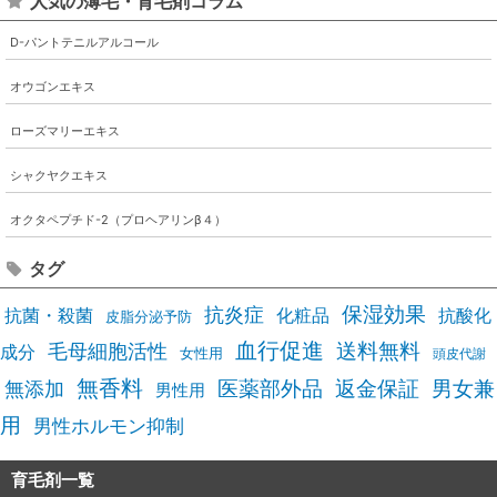
人気の薄毛・育毛剤コラム
D-パントテニルアルコール
オウゴンエキス
ローズマリーエキス
シャクヤクエキス
オクタペプチド-2（プロヘアリンβ４）
タグ
抗炎症
保湿効果
抗酸化
抗菌・殺菌
化粧品
皮脂分泌予防
血行促進
送料無料
毛母細胞活性
成分
女性用
頭皮代謝
無香料
医薬部外品
男女兼
無添加
返金保証
男性用
用
男性ホルモン抑制
育毛剤一覧