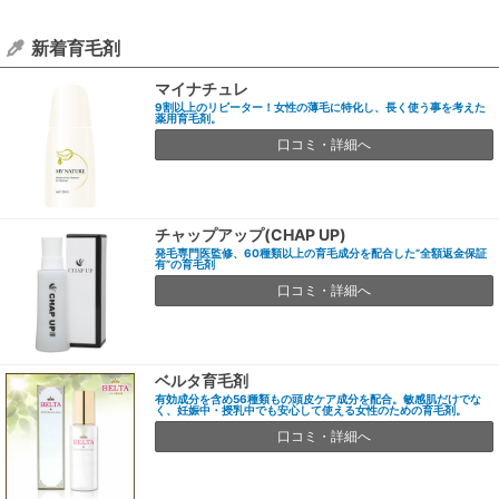
新着育毛剤
マイナチュレ
9割以上のリピーター！女性の薄毛に特化し、長く使う事を考えた
薬用育毛剤。
口コミ・詳細へ
チャップアップ(CHAP UP)
発毛専門医監修、60種類以上の育毛成分を配合した”全額返金保証
有”の育毛剤
口コミ・詳細へ
ベルタ育毛剤
有効成分を含め56種類もの頭皮ケア成分を配合。敏感肌だけでな
く、妊娠中・授乳中でも安心して使える女性のための育毛剤。
口コミ・詳細へ