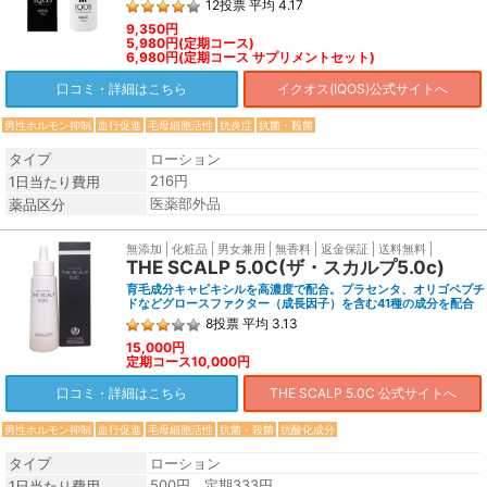
12
投票
平均
4.17
9,350円
5,980円(定期コース)
6,980円(定期コース サプリメントセット)
口コミ・詳細はこちら
イクオス(IQOS)公式サイトへ
男性ホルモン抑制
血行促進
毛母細胞活性
抗炎症
抗菌・殺菌
タイプ
ローション
216円
1日当たり費用
医薬部外品
薬品区分
無添加
化粧品
男女兼用
無香料
返金保証
送料無料
THE SCALP 5.0C(ザ・スカルプ5.0c)
育毛成分キャピキシルを高濃度で配合。プラセンタ、オリゴペプチ
ドなどグロースファクター（成長因子）を含む41種の成分を配合
8
投票
平均
3.13
15,000円
定期コース10,000円
口コミ・詳細はこちら
THE SCALP 5.0C 公式サイトへ
男性ホルモン抑制
血行促進
毛母細胞活性
抗菌・殺菌
抗酸化成分
タイプ
ローション
500円 定期333円
1日当たり費用