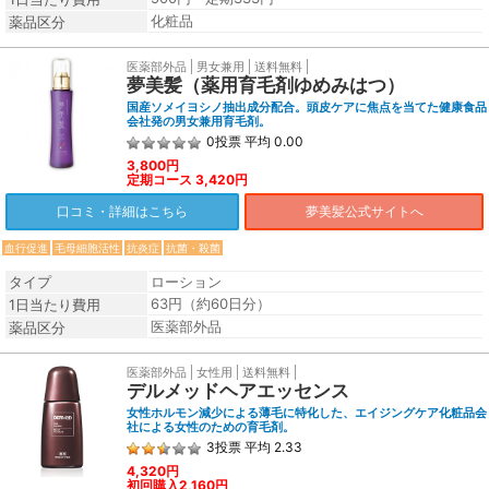
化粧品
薬品区分
医薬部外品
男女兼用
送料無料
夢美髪（薬用育毛剤ゆめみはつ）
国産ソメイヨシノ抽出成分配合。頭皮ケアに焦点を当てた健康食品
会社発の男女兼用育毛剤。
0
投票
平均
0.00
3,800円
定期コース 3,420円
口コミ・詳細はこちら
夢美髪公式サイトへ
血行促進
毛母細胞活性
抗炎症
抗菌・殺菌
タイプ
ローション
63円（約60日分）
1日当たり費用
医薬部外品
薬品区分
医薬部外品
女性用
送料無料
デルメッドヘアエッセンス
女性ホルモン減少による薄毛に特化した、エイジングケア化粧品会
社による女性のための育毛剤。
3
投票
平均
2.33
4,320円
初回購入2,160円