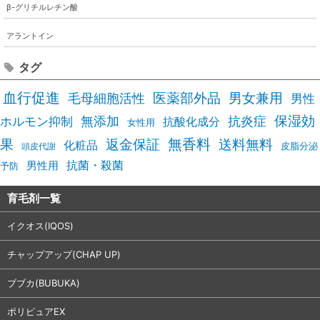
β-グリチルレチン酸
アラントイン
タグ
血行促進
医薬部外品
男女兼用
毛母細胞活性
男性
無添加
抗炎症
保湿効
ホルモン抑制
抗酸化成分
女性用
無香料
送料無料
果
返金保証
化粧品
皮脂分泌
頭皮代謝
抗菌・殺菌
男性用
予防
育毛剤一覧
イクオス(IQOS)
チャップアップ(CHAP UP)
ブブカ(BUBUKA)
ポリピュアEX