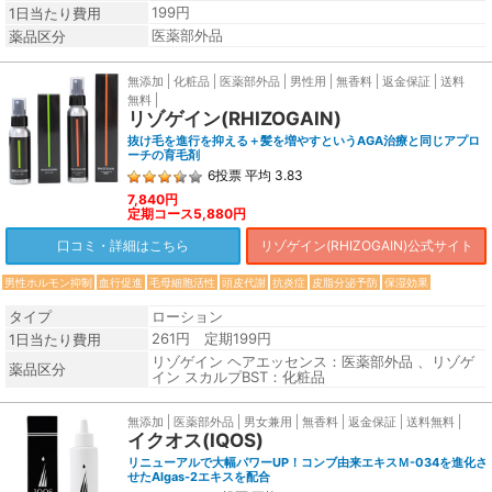
199円
1日当たり費用
医薬部外品
薬品区分
無添加
化粧品
医薬部外品
男性用
無香料
返金保証
送料
無料
リゾゲイン(RHIZOGAIN)
抜け毛を進行を抑える＋髪を増やすというAGA治療と同じアプロ
ーチの育毛剤
6
投票
平均
3.83
7,840円
定期コース5,880円
口コミ・詳細はこちら
リゾゲイン(RHIZOGAIN)公式サイト
男性ホルモン抑制
血行促進
毛母細胞活性
頭皮代謝
抗炎症
皮脂分泌予防
保湿効果
タイプ
ローション
261円 定期199円
1日当たり費用
リゾゲイン ヘアエッセンス：医薬部外品 、リゾゲ
薬品区分
イン スカルプBST：化粧品
無添加
医薬部外品
男女兼用
無香料
返金保証
送料無料
イクオス(IQOS)
リニューアルで大幅パワーUP！コンブ由来エキスＭ-034を進化さ
せたAlgas-2エキスを配合