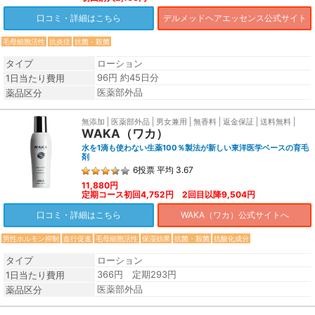
口コミ・詳細はこちら
デルメッドヘアエッセンス公式サイト
毛母細胞活性
抗炎症
抗菌・殺菌
タイプ
ローション
96円 約45日分
1日当たり費用
医薬部外品
薬品区分
無添加
医薬部外品
男女兼用
無香料
返金保証
送料無料
WAKA（ワカ）
水を1滴も使わない生薬100％製法が新しい東洋医学ベースの育毛
剤
6
投票
平均
3.67
11,880円
定期コース初回4,752円 2回目以降9,504円
口コミ・詳細はこちら
WAKA（ワカ）公式サイトへ
男性ホルモン抑制
血行促進
毛母細胞活性
保湿効果
抗菌・殺菌
抗酸化成分
タイプ
ローション
366円 定期293円
1日当たり費用
医薬部外品
薬品区分