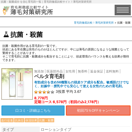
抗菌・殺菌成分 を含む育毛剤一覧｜育毛剤徹底比較サイト！薄毛対策研究所
育毛剤徹底比較！薄毛対策研究所
>
抗菌・殺菌
抗菌・殺菌
抗菌・殺菌作用がある育毛剤の一覧です。
頭皮にある常在菌は良性のものがほとんどですが、中には薄毛の原因になるような雑菌となって
繁殖することがあります。
そこで育毛剤に抗菌・殺菌成分を配合することにより、頭皮環境のバランスを整える効果が期待
できます。
無添加
医薬部外品
女性用
無香料
返金保証
送料無料
ベルタ育毛剤
有効成分を含め56種類もの頭皮ケア成分を配合。敏感肌だけでな
く、妊娠中・授乳中でも安心して使える女性のための育毛剤。
3
投票
平均
3.67
8,778円
定期コース 6,578円（初回のみ2,178円）
口コミ・詳細はこちら
初回75％OFFキャンペーン
血行促進
抗炎症
保湿効果
抗菌・殺菌
タイプ
ローションタイプ