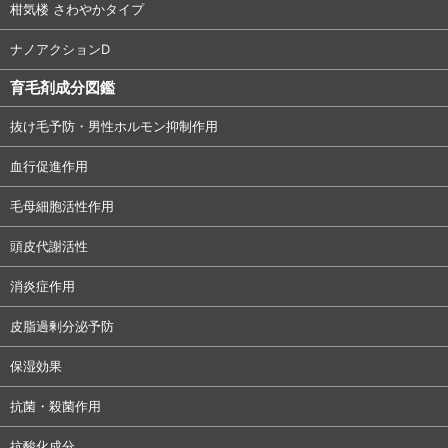
柑気楼 さわやかタイプ
ナノアクションD
育毛剤成分図鑑
抜け毛予防・男性ホルモン抑制作用
血行促進作用
毛母細胞活性作用
頭皮代謝活性
消炎症作用
皮脂過剰分泌予防
保湿効果
抗菌・殺菌作用
抗酸化成分